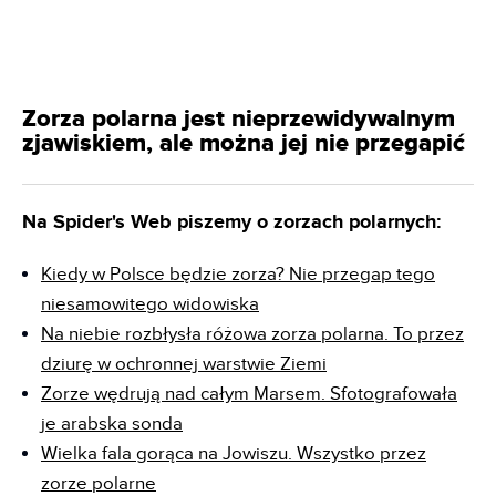
Zorza polarna jest nieprzewidywalnym
zjawiskiem, ale można jej nie przegapić
Na Spider's Web piszemy o zorzach polarnych:
Kiedy w Polsce będzie zorza? Nie przegap tego
niesamowitego widowis
ka
Na niebie rozbłysła różowa zorza polarna. To przez
dziurę w ochronnej warstwie Ziemi
Zorze wędrują nad całym Marsem. Sfotografowała
je arabska sonda
Wielka fala gorąca na Jowiszu. Wszystko przez
zorze polarne