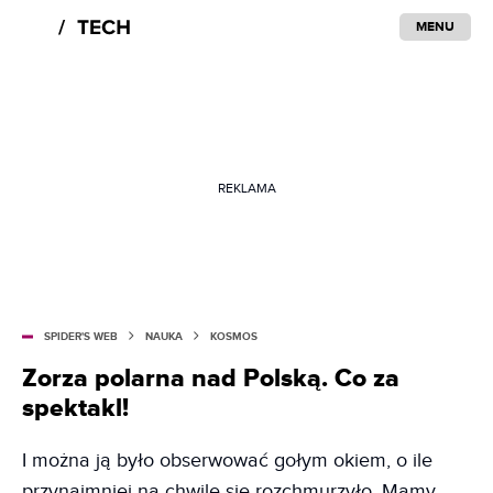
MENU
REKLAMA
SPIDER'S WEB
NAUKA
KOSMOS
Zorza polarna nad Polską. Co za
spektakl!
I można ją było obserwować gołym okiem, o ile
przynajmniej na chwilę się rozchmurzyło. Mamy