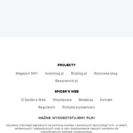
PROJEKTY
Magazyn SW+
Autoblog.pl
Bizblog.pl
Rozrywka.blog
Bezprawnik.pl
SPIDER’S WEB
O Spider's Web
Współpraca
Redakcja
Kontakt
Regulamin
Polityka prywatności
WAŻNE: WYKORZYSTUJEMY PLIKI
Używamy informacji zapisanych za pomocą cookies i podobnych technologii m.in. w celach
reklamowych i statystycznych oraz w celu dostosowania naszych serwisów do
indywidualnych potrzeb użytkowników.