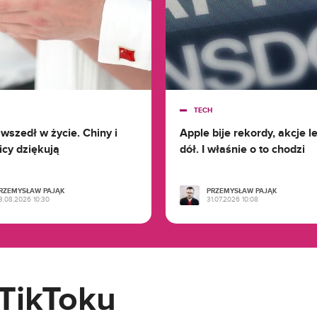
TECH
 wszedł w życie. Chiny i
Apple bije rekordy, akcje l
cy dziękują
dół. I właśnie o to chodzi
RZEMYSŁAW PAJĄK
PRZEMYSŁAW PAJĄK
3.08.2026 10:30
31.07.2026 10:08
 TikToku