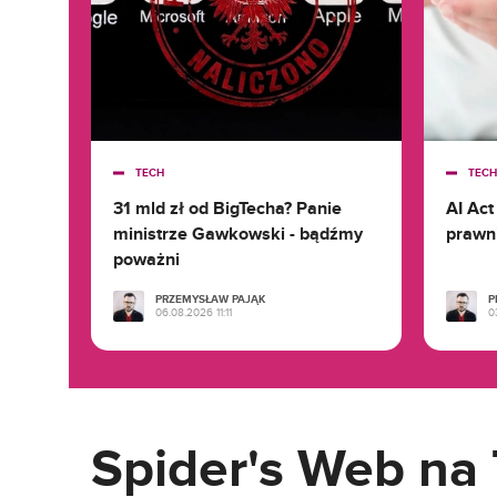
TECH
TECH
31 mld zł od BigTecha? Panie
AI Act
ministrze Gawkowski - bądźmy
prawni
poważni
PRZEMYSŁAW PAJĄK
P
06.08.2026 11:11
0
Spider's Web na