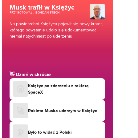
Musk trafił w Księżyc
PRZYGOTOWAŁ
:
BOGDAN STECH
Na powierzchni Księżyca pojawił się nowy krater,
którego powstanie udało się udokumentować
niemal natychmiast po uderzeniu.
👋 Dzień w skrócie
Księżyc po zderzeniu z rakietą
🌝
SpaceX
🚀
Rakieta Muska uderzyła w Księżyc
🔭
Było to widać z Polski