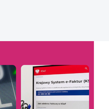
07.08.2026 19:39
Nad polskim morzem internet w
telefonie zasuwa. Cztery razy szybciej
07.08.2026 19:31
Nowości Netfliksa na weekend. Same
potężne tytuły
07.08.2026 19:19
Gdyby Aniela z 1670 żyła naprawdę,
miałaby kłopoty. Chodzi o Macieja
07.08.2026 19:10
Skarbówka zaskoczyła ją dwa razy.
Wszystko przez jeden... mebel
07.08.2026 18:51
Polacy odkrywają formaty premium.
Zwykłe kino już nie wystarcza