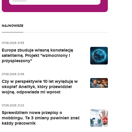
NAJNOWSZE
07.08.2026 21:55
Europa zbuduje własną konstelację
satelitarną. Projekt "wzmocniony i
przyspieszony"
07.08.2026 21:36
Czy w perspektywie 10 lat wyląduję w
okopie? Analityk, który przewidział
wojnę, odpowiada mi wprost
07.08.2026 21:23
Sprawdziłam nowe przepisy o
mobbingu. Te 3 zmiany powinien znać
każdy pracownik