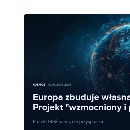
KOSMOS
07.08.2026 21:55
Europa zbuduje własną 
Projekt "wzmocniony i 
Projekt IRIS² nareszcie przyspiesza.