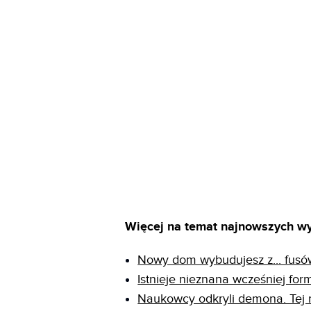
Więcej na temat najnowszych wyn
Nowy dom wybudujesz z... fus
Istnieje nieznana wcześniej form
Naukowcy odkryli demona. Tej ni