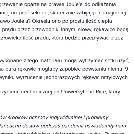
ogrzewanie oparte na prawie Joule'a do odkażania
iej niż pięć sekund, skutecznie zabijając co najmniej
awo Joule’a? Określa ono po prostu ilość ciepła
 prądu przez przewodnik. Innymi słowy, rękawice będą
złowieka ilość prądu, która będzie przepływać przez
wykonane z tego materiału mogą wytrzymać setki użyć,
dna para rękawic mogłaby zapobiec powstaniu niemal 9
wyniku wyrzucenia jednorazowych rękawic nitrylowych.
nżynierii mechanicznej na Uniwersytecie Rice, który
ów środków ochrony indywidualnej i problemy
ańcuchu dostaw podczas pandemii uświadomiły nam