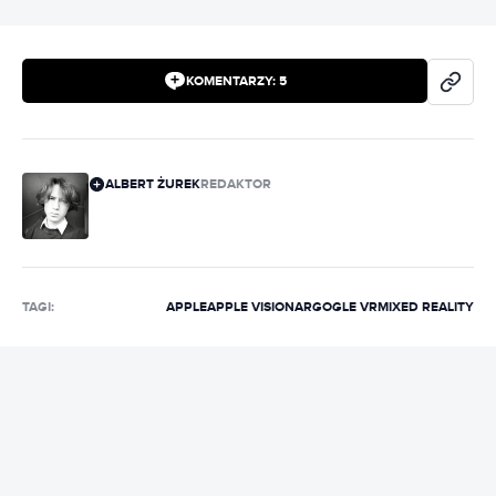
KOMENTARZY:
5
ALBERT ŻUREK
REDAKTOR
TAGI:
APPLE
APPLE VISION
AR
GOGLE VR
MIXED REALITY
REKLAMA