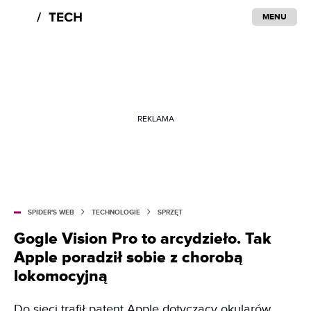
MENU
REKLAMA
SPIDER'S WEB
TECHNOLOGIE
SPRZĘT
Gogle Vision Pro to arcydzieło. Tak
Apple poradził sobie z chorobą
lokomocyjną
Do sieci trafił patent Apple dotyczący okularów