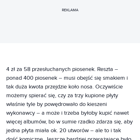
REKLAMA
4 zł za 58 przesłuchanych piosenek. Reszta –
ponad 400 piosenek – musi obejść się smakiem i
tak duża kwota przejdzie koło nosa. Oczywiście
możemy spierać się, czy za trzy kupione płyty
właśnie tyle by powędrowało do kieszeni
wykonawcy – a może i trzeba byłoby kupić nawet
więcej albumów, bo w sumie rzadko zdarza się, aby
jedna płyta miała ok. 20 utworów – ale to i tak
dość komiczne. Jeszcze bardziej przerażające było