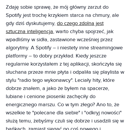
Zdaję sobie sprawę, że mój główny zarzut do
Spotify jest trochę krzykiem starca na chmury, ale
gdy dziś dyskutujemy,
do czego zdolna jest
sztuczna inteligencja
, warto chyba spojrzeć, jak
wpadliśmy w sidła, zastawione wcześniej przez
algorytmy. A Spotify – i niestety inne streamingowe
platformy – to dobry przykład. Kiedy jeszcze
regularnie korzystałem z tej aplikacji, skończyła się
słuchana przeze mnie płyta i odpaliła się playlista w
stylu "radio tego wykonawcy". Leciały hity, które
dobrze znałem, a jako że byłem na spacerze,
lubiane i cenione piosenki zachęciły do
energicznego marszu. Co w tym złego? Ano to, że
wszelkie te "polecane dla siebie" i "odkryj nowości"
służą temu, żebyśmy czuli się dobrze i usadzili się w
bańkach, zamiast sięgać po coś nowego i