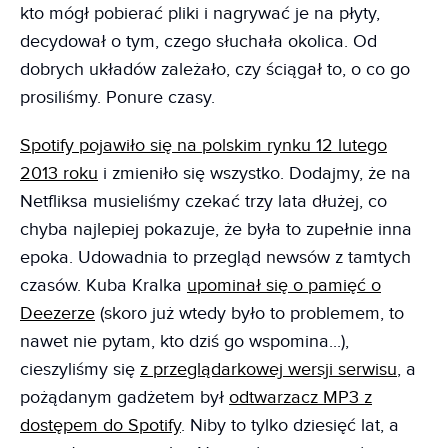
kto mógł pobierać pliki i nagrywać je na płyty,
decydował o tym, czego słuchała okolica. Od
dobrych układów zależało, czy ściągał to, o co go
prosiliśmy. Ponure czasy.
Spotify pojawiło się na polskim rynku 12 lutego
2013 roku
i zmieniło się wszystko. Dodajmy, że na
Netfliksa musieliśmy czekać trzy lata dłużej, co
chyba najlepiej pokazuje, że była to zupełnie inna
epoka. Udowadnia to przegląd newsów z tamtych
czasów. Kuba Kralka
upominał się o pamięć o
Deezerze
(skoro już wtedy było to problemem, to
nawet nie pytam, kto dziś go wspomina...),
cieszyliśmy się
z przeglądarkowej wersji serwisu
, a
pożądanym gadżetem był
odtwarzacz MP3 z
dostępem do Spotify
. Niby to tylko dziesięć lat, a