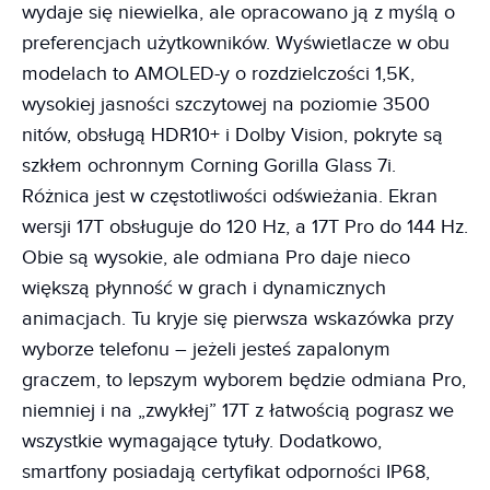
wydaje się niewielka, ale opracowano ją z myślą o
preferencjach użytkowników. Wyświetlacze w obu
modelach to AMOLED-y o rozdzielczości 1,5K,
wysokiej jasności szczytowej na poziomie 3500
nitów, obsługą HDR10+ i Dolby Vision, pokryte są
szkłem ochronnym Corning Gorilla Glass 7i.
Różnica jest w częstotliwości odświeżania. Ekran
wersji 17T obsługuje do 120 Hz, a 17T Pro do 144 Hz.
Obie są wysokie, ale odmiana Pro daje nieco
większą płynność w grach i dynamicznych
animacjach. Tu kryje się pierwsza wskazówka przy
wyborze telefonu – jeżeli jesteś zapalonym
graczem, to lepszym wyborem będzie odmiana Pro,
niemniej i na „zwykłej” 17T z łatwością pograsz we
wszystkie wymagające tytuły. Dodatkowo,
smartfony posiadają certyfikat odporności IP68,