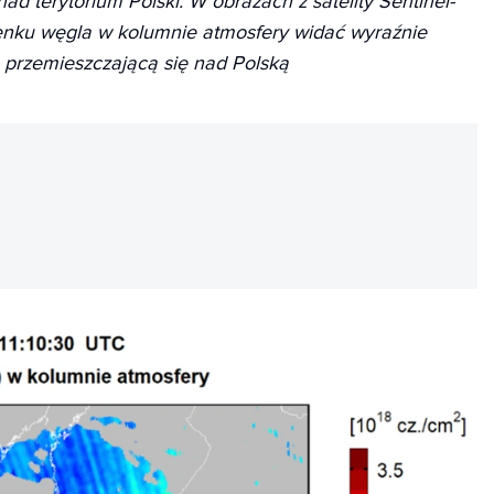
ad terytorium Polski. W obrazach z satelity Sentinel-
enku węgla w kolumnie atmosfery widać wyraźnie
przemieszczającą się nad Polską
REKLAMA