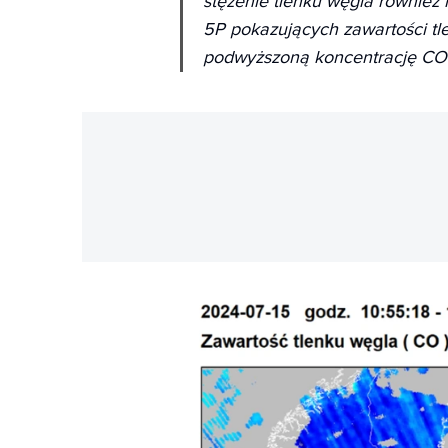
stężenie tlenku węgla również n
5P pokazujących zawartości tl
podwyższoną koncentrację CO 