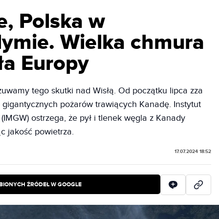
e, Polska w
ymie. Wielka chmura
ła Europy
zuwamy tego skutki nad Wisłą. Od początku lipca zza
gigantycznych pożarów trawiących Kanadę. Instytut
(IMGW) ostrzega, że pył i tlenek węgla z Kanady
c jakość powietrza.
17.07.2024 18:52
BIONYCH ŹRÓDEŁ W GOOGLE