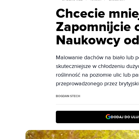
Chcecie mnie
Zapomnijcie o
Naukowcy odk
Malowanie dachów na biało lub p
skuteczniejsze w chłodzeniu dużyc
roślinność na poziomie ulic lub 
przeprowadzonego przez brytyjsk
BOGDAN STECH
DODAJ DO ULU