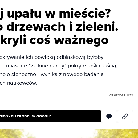
j upału w mieście?
 drzewach i zieleni.
ryli coś ważnego
okrywanie ich powłoką odblaskową byłoby
h miast niż "zielone dachy" pokryte roślinnością,
panele słoneczne - wynika z nowego badania
ich naukowców.
05.07.2024 11:32
BIONYCH ŹRÓDEŁ W GOOGLE