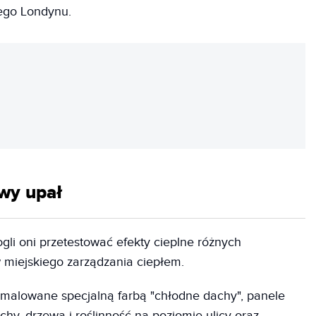
iego Londynu.
REKLAMA
wy upał
i oni przetestować efekty cieplne różnych
miejskiego zarządzania ciepłem.
malowane specjalną farbą "chłodne dachy", panele
hy, drzewa i roślinność na poziomie ulicy oraz