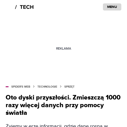
MENU
REKLAMA
SPIDER'S WEB
TECHNOLOGIE
SPRZĘT
Oto dyski przyszłości. Zmieszczą 1000
razy więcej danych przy pomocy
światła
Żyjemy w erze informacji, gdzie dane rosną w