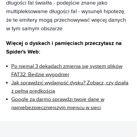
długości fal światła - podejście znane jako
multipleksowanie długości fal - wysunęli hipotezę,
że te emitery mogą przechowywać więcej danych
w tym samym obszarze.
Więcej o dyskach i pamięciach przeczytasz na
Spider's Web:
Po niemal 3 dekadach zmienia się system plików
FAT32. Będzie wygodniej
Jak sprawdzić wydajność dysku? Zobacz, czy działa
z pełną prędkością
Google za darmo sprawdzi twoje dane w
najniebezpieczniejszym miejscu w sieci