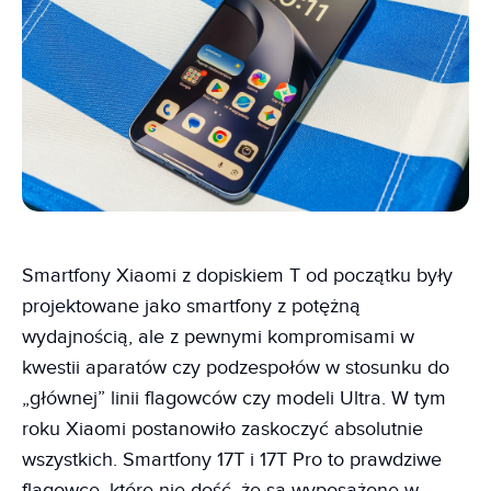
Smartfony Xiaomi z dopiskiem T od początku były
projektowane jako smartfony z potężną
wydajnością, ale z pewnymi kompromisami w
kwestii aparatów czy podzespołów w stosunku do
„głównej” linii flagowców czy modeli Ultra. W tym
roku Xiaomi postanowiło zaskoczyć absolutnie
wszystkich. Smartfony 17T i 17T Pro to prawdziwe
flagowce, które nie dość, że są wyposażone w