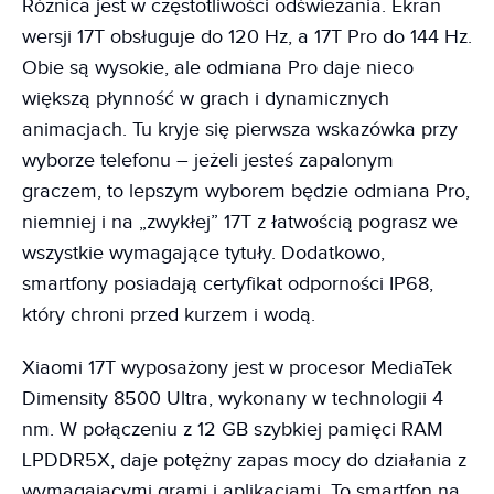
Różnica jest w częstotliwości odświeżania. Ekran
wersji 17T obsługuje do 120 Hz, a 17T Pro do 144 Hz.
Obie są wysokie, ale odmiana Pro daje nieco
większą płynność w grach i dynamicznych
animacjach. Tu kryje się pierwsza wskazówka przy
wyborze telefonu – jeżeli jesteś zapalonym
graczem, to lepszym wyborem będzie odmiana Pro,
niemniej i na „zwykłej” 17T z łatwością pograsz we
wszystkie wymagające tytuły. Dodatkowo,
smartfony posiadają certyfikat odporności IP68,
który chroni przed kurzem i wodą.
Xiaomi 17T wyposażony jest w procesor MediaTek
Dimensity 8500 Ultra, wykonany w technologii 4
nm. W połączeniu z 12 GB szybkiej pamięci RAM
LPDDR5X, daje potężny zapas mocy do działania z
wymagającymi grami i aplikacjami. To smartfon na