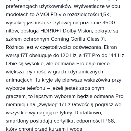
preferencjach użytkowników. Wyświetlacze w obu
modelach to AMOLED-y o rozdzielczości 1,5K,
wysokiej jasności szczytowej na poziomie 3500
nitów, obsługą HDR10+ i Dolby Vision, pokryte są
szkłem ochronnym Corning Gorilla Glass 7i.
Różnica jest w częstotliwości odświeżania. Ekran
wersji 17T obsługuje do 120 Hz, a 17T Pro do 144 Hz.
Obie są wysokie, ale odmiana Pro daje nieco
większą płynność w grach i dynamicznych
animacjach. Tu kryje się pierwsza wskazówka przy
wyborze telefonu – jeżeli jesteś zapalonym
graczem, to lepszym wyborem będzie odmiana Pro,
niemniej i na „zwykłej” 17T z łatwością pograsz we
wszystkie wymagające tytuły. Dodatkowo,
smartfony posiadają certyfikat odporności IP68,
który chroni przed kurzem i wodą.