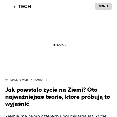
MENU
REKLAMA
SPIDER'S WEB
NAUKA
Jak powstało życie na Ziemi? Oto
najważniejsze teorie, które próbują to
wyjaśnić
Ziemia ma około czterech i pół miliarda lat. Życie