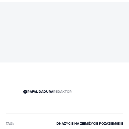
REKLAMA
RAFAŁ DADURA
REDAKTOR
TAGI:
DNA
ŻYCIE NA ZIEMI
ŻYCIE POZAZIEMSKIE