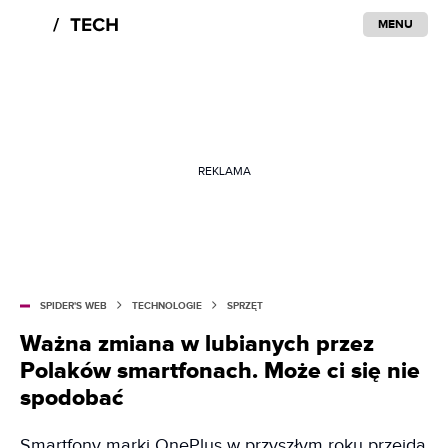
MENU
REKLAMA
SPIDER'S WEB
TECHNOLOGIE
SPRZĘT
Ważna zmiana w lubianych przez
Polaków smartfonach. Może ci się nie
spodobać
Smartfony marki OnePlus w przyszłym roku przejdą