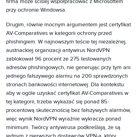
firma może ściślej współpracować z Microsoftem
przy ochronie Windowsa.
Drugim, równie mocnym argumentem jest certyfikat
AV-Comparatives w kategorii ochrony przed
phishingiem. W najnowszym teście tej niezależnej,
austriackiej organizacji antywirus NordVPN
zablokował 96 procent ze 275 testowanych
adresów phishingowych, nie generując przy tym ani
jednego fałszywego alarmu na 200 sprawdzonych
stronach bankowości internetowej. Dla kontekstu:
aby w ogóle uzyskać certyfikat AV-Comparatives w
tej kategorii, trzeba wykazać się ponad 85-
procentową skutecznością bez fałszywych alarmów,
więc wynik NordVPN wyraźnie wykracza ponad
minimum. Twórcy antywirusa podkreślają, że są
jednym z pierwszych dostawców VPN-a, który