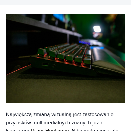
Największą zmianą wizualną jest zastosowanie
przycisków multimedialnych znanych już z
klawiatury
Razer Huntsman
. Niby mała rzecz, ale