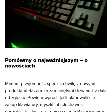
Pomówmy o najważniejszym – o
nowościach
Miałem przyjemność spędzić chwilę z nowymi
produktami Razera za zamkniętymi drzwiami, z dala
od zgiełku. Powiem wprost: jeśli planowaliście
zakup klawiatury, myszki lub słuchawek,
poczekajcie chwilę, aż nowe sprzęty Razera wjadą