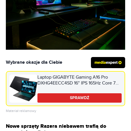
Wybrane okazje dla Ciebie
Laptop GIGABYTE Gaming A16 Pro
DXHG4EECC4SD 16" IPS 165Hz Core 7
240H 32GB RAM 1TB SSD GeForce
5070Ti DLSS 4
SPRAWDŹ
Materiał reklamowy
Nowe sprzęty Razera niebawem trafią do