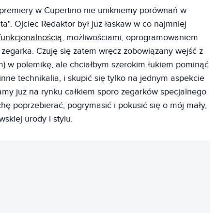
iej premiery w Cupertino nie unikniemy porównań w
ta". Ojciec Redaktor był już łaskaw w co najmniej
funkcjonalnością
, możliwościami, oprogramowaniem
 zegarka. Czuję się zatem wręcz zobowiązany wejść z
em) w polemikę, ale chciałbym szerokim łukiem pominąć
 inne technikalia, i skupić się tylko na jednym aspekcie
amy już na rynku całkiem sporo zegarków specjalnego
hę poprzebierać, pogrymasić i pokusić się o mój mały,
skiej urody i stylu.
REKLAMA