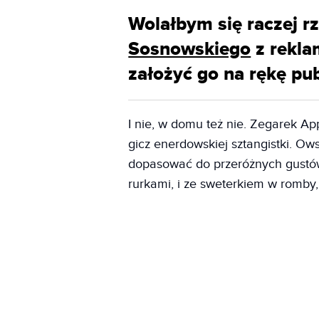
Wolałbym się raczej r
Sosnowskiego
z rekla
założyć go na rękę pub
I nie, w domu też nie. Zegarek App
gicz enerdowskiej sztangistki. Ow
dopasować do przeróżnych gustów
rurkami, i ze sweterkiem w romby,