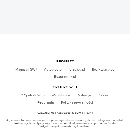
PROJEKTY
Magazyn SW+
Autoblog.pl
Bizblog.pl
Rozrywka.blog
Bezprawnik.pl
SPIDER’S WEB
O Spider's Web
Współpraca
Redakcja
Kontakt
Regulamin
Polityka prywatności
WAŻNE: WYKORZYSTUJEMY PLIKI
Używamy informacji zapisanych za pomocą cookies i podobnych technologii m.in. w celach
reklamowych i statystycznych oraz w celu dostosowania naszych serwisów do
indywidualnych potrzeb użytkowników.