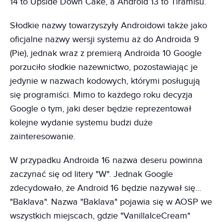
14 to Upside Down Cake, a Android 13 to Tiramisu.
Słodkie nazwy towarzyszyły Androidowi także jako
oficjalne nazwy wersji systemu aż do Androida 9
(Pie), jednak wraz z premierą Androida 10 Google
porzuciło słodkie nazewnictwo, pozostawiając je
jedynie w nazwach kodowych, którymi posługują
się programiści. Mimo to każdego roku decyzja
Google o tym, jaki deser będzie reprezentował
kolejne wydanie systemu budzi duże
zainteresowanie.
W przypadku Androida 16 nazwa deseru powinna
zaczynać się od litery "W". Jednak Google
zdecydowało, że Android 16 będzie nazywał się...
"Baklava". Nazwa "Baklava" pojawia się w AOSP we
wszystkich miejscach, gdzie "VanillaIceCream"