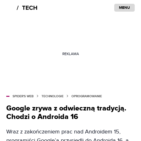
MENU
REKLAMA
SPIDER'S WEB
TECHNOLOGIE
OPROGRAMOWANIE
Google zrywa z odwieczną tradycją.
Chodzi o Androida 16
Wraz z zakończeniem prac nad Androidem 15,
programiści Google’a przysiedli do Androida 16, a