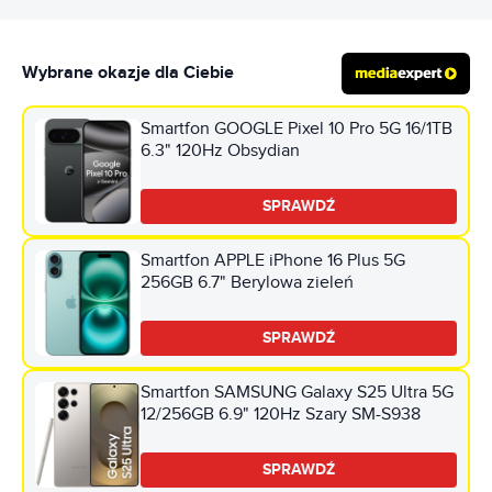
Wybrane okazje dla Ciebie
Smartfon GOOGLE Pixel 10 Pro 5G 16/1TB
6.3" 120Hz Obsydian
SPRAWDŹ
Smartfon APPLE iPhone 16 Plus 5G
256GB 6.7" Berylowa zieleń
SPRAWDŹ
Smartfon SAMSUNG Galaxy S25 Ultra 5G
12/256GB 6.9" 120Hz Szary SM-S938
SPRAWDŹ