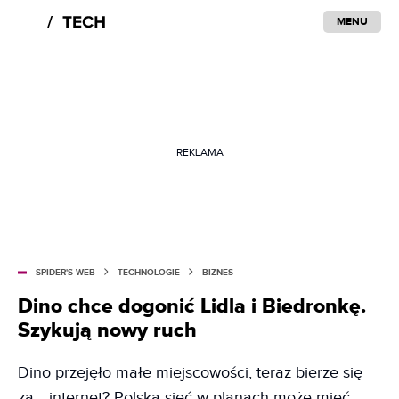
MENU
REKLAMA
SPIDER'S WEB
TECHNOLOGIE
BIZNES
Dino chce dogonić Lidla i Biedronkę.
Szykują nowy ruch
Dino przejęło małe miejscowości, teraz bierze się
za… internet? Polska sieć w planach może mieć