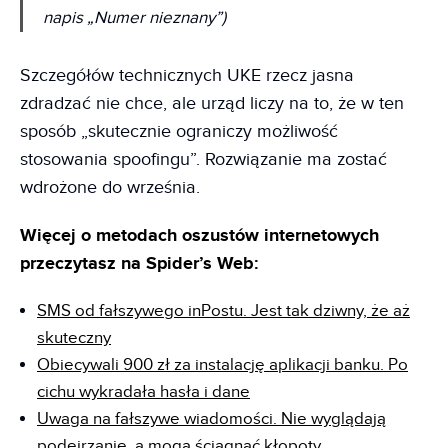
napis „Numer nieznany”)
Szczegółów technicznych UKE rzecz jasna
zdradzać nie chce, ale urząd liczy na to, że w ten
sposób „skutecznie ograniczy możliwość
stosowania spoofingu”. Rozwiązanie ma zostać
wdrożone do września.
Więcej o metodach oszustów internetowych
przeczytasz na Spider’s Web:
SMS od fałszywego inPostu. Jest tak dziwny, że aż
skuteczny
Obiecywali 900 zł za instalację aplikacji banku. Po
cichu wykradała hasła i dane
Uwaga na fałszywe wiadomości. Nie wyglądają
podejrzanie, a mogą ściągnąć kłopoty