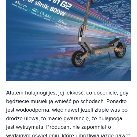
Atutem hulajnogi jest jej lekkość, co docenicie, gdy
będziecie musieli ją wnieść po schodach. Ponadto
jest wodoodporna, więc nawet jeżeli złapie was po
drodze ulewa, to macie gwarancję, że hulajnoga
jest wytrzymała. Producent nie zapomniał o
wydajnym oświetleniu, które umożliwia jazdę nawet