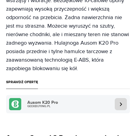
wstrząsy i wibracje. Bezdętkowe 10-calowe opony
zapewniają wysoką przyczepność i większą
odporność na przebicia. Żadna nawierzchnia nie
jest mu straszna. Możecie wyruszyć na szutry,
nierówne chodniki, ale i mieszany teren nie stanowi
żadnego wyzwania. Hulajnoga Ausom K20 Pro
posiada przednie i tylne hamulce tarczowe z
zaawansowaną technologią E-ABS, która
zapobiega blokowaniu się kół.
SPRAWDŹ OFERTĘ
Ausom K20 Pro
GEEKBUYING.PL