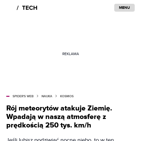
MENU
REKLAMA
SPIDER'S WEB
NAUKA
KOSMOS
Rój meteorytów atakuje Ziemię.
Wpadają w naszą atmosferę z
prędkością 250 tys. km/h
Jeśli lubisz podziwiać nocne niebo, to w ten