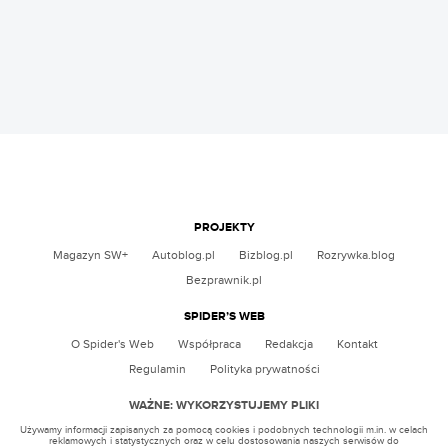
PROJEKTY
Magazyn SW+
Autoblog.pl
Bizblog.pl
Rozrywka.blog
Bezprawnik.pl
SPIDER’S WEB
O Spider's Web
Współpraca
Redakcja
Kontakt
Regulamin
Polityka prywatności
WAŻNE: WYKORZYSTUJEMY PLIKI
Używamy informacji zapisanych za pomocą cookies i podobnych technologii m.in. w celach
reklamowych i statystycznych oraz w celu dostosowania naszych serwisów do