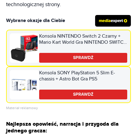
technologicznej strony.
Wybrane okazje dla Ciebie
Konsola NINTENDO Switch 2 Czarny +
Mario Kart World Gra NINTENDO SWITCH
2 + Torba VENOM VS4935 do Nintendo
Switch/Switch 2/Switch Oled Czarny
SPRAWDŹ
Konsola SONY PlayStation 5 Slim E-
chassis + Astro Bot Gra PS5
SPRAWDŹ
Materiał reklamowy
Najlepsza opowieść, narracja i przygoda dla
jednego gracza: