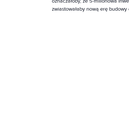
oznaczałoby, że 5-milionowa inwe
zwiastowałaby nową erę budowy 