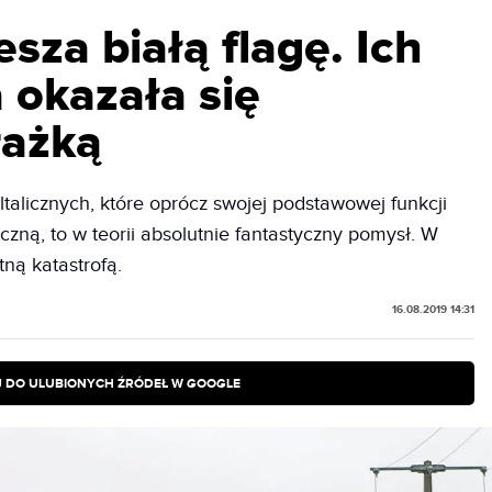
sza białą flagę. Ich
 okazała się
rażką
talicznych, które oprócz swojej podstawowej funkcji
czną, to w teorii absolutnie fantastyczny pomysł. W
tną katastrofą.
16.08.2019 14:31
 DO ULUBIONYCH ŹRÓDEŁ W GOOGLE