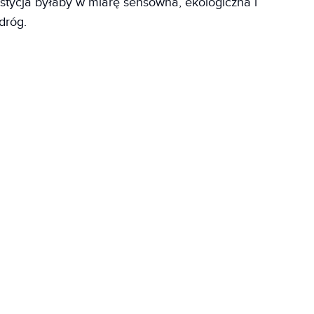
stycja byłaby w miarę sensowna, ekologiczna i
dróg.