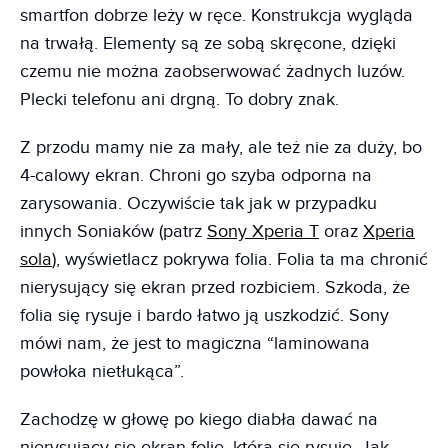
smartfon dobrze leży w ręce. Konstrukcja wygląda
na trwałą. Elementy są ze sobą skręcone, dzięki
czemu nie można zaobserwować żadnych luzów.
Plecki telefonu ani drgną. To dobry znak.
Z przodu mamy nie za mały, ale też nie za duży, bo
4-calowy ekran. Chroni go szyba odporna na
zarysowania. Oczywiście tak jak w przypadku
innych Soniaków (patrz
Sony Xperia T
oraz
Xperia
sola
), wyświetlacz pokrywa folia. Folia ta ma chronić
nierysujący się ekran przed rozbiciem. Szkoda, że
folia się rysuje i bardo łatwo ją uszkodzić. Sony
mówi nam, że jest to magiczna “laminowana
powłoka nietłukąca”.
Zachodzę w głowę po kiego diabła dawać na
nierysujący się ekran folię, która się rysuje. Jak