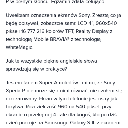
P w pełnym słońcu. Egzamin zdała celująco.
Uwielbiam oznaczenia ekranów Sony. Zresztą co ja
będę opisywał, zobaczcie sami: LCD 4”, 960x540
pikseli 16 777 216 kolorów TFT, Reality Display z
technologią Mobile BRAVIA® z technologią
WhiteMagic.
Jak te wszystkie piękne angielskie słowa
sprawdzają się w praktyce?
Jestem fanem Super Amoledów i mimo, że Sony
Xperia P nie może się z nimi równać, nie czułem się
rozczarowany. Ekran w tym telefonie jest ostry jak
brzytwa. Rozdzielczość 960 na 540 pikseli przy
ekranie o przekątnej 4 cale dla kogoś, kto po dziś
dzień pracuje na Samsungu Galaxy S II z ekranem