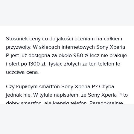
Stosunek ceny co do jakości oceniam na całkiem
przyzwoity. W sklepach internetowych Sony Xperia
P jest już dostępna za około 950 zł lecz nie brakuje
i ofert po 1300 zł. Tysiąc złotych za ten telefon to
uczciwa cena.
Czy kupiłbym smartfon Sony Xperia P? Chyba
jednak nie. W tytule napisałem, że Sony Xperia P to
dobry smartfon, ale kiepski telefon. Paradoksalnie
to prawda. W grach
i aplikacjach działa przyzwoicie jak na tę
specyfikację techniczną. Zawodzi jednak, gdy