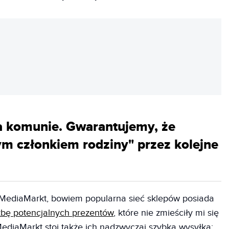
REKLAMA
a komunie. Gwarantujemy, że
zym członkiem rodziny" przez kolejne
ediaMarkt, bowiem popularna sieć sklepów posiada
zbę potencjalnych prezentów
, które nie zmieściły mi się
diaMarkt stoi także ich nadzwyczaj szybka wysyłka: