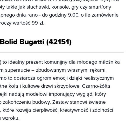
 takie jak słuchawki, konsole, gry czy smartfony
nego dnia rano - do godziny 9:00, o ile zamówienie
roczy wartość 99 zł.
Bolid Bugatti (42151)
) to idealny prezent komunijny dla młodego miłośnika
nym superaucie – zbudowanym własnymi rękami.
o to dostarcza ogrom emocji dzięki realistycznym
ętne koła i kultowe drzwi skrzydłowe. Czarno-żółta
lejki nadają modelowi imponujący wygląd, który
po zakończeniu budowy. Zestaw stanowi świetne
 które rozwija cierpliwość, kreatywność i zdolności
 wzroku.