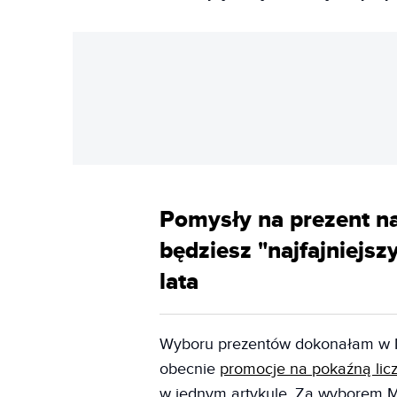
Pomysły na prezent n
będziesz "najfajniejs
lata
Wyboru prezentów dokonałam w M
obecnie
promocje na pokaźną lic
w jednym artykule. Za wyborem Me