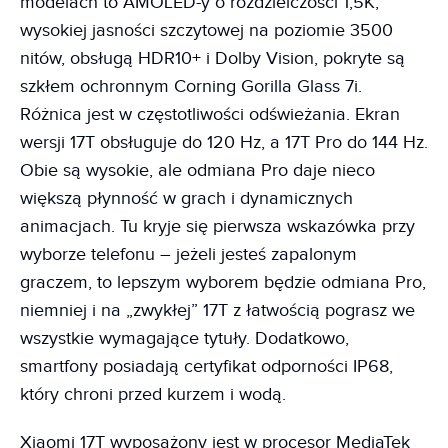
modelach to AMOLED-y o rozdzielczości 1,5K,
wysokiej jasności szczytowej na poziomie 3500
nitów, obsługą HDR10+ i Dolby Vision, pokryte są
szkłem ochronnym Corning Gorilla Glass 7i.
Różnica jest w częstotliwości odświeżania. Ekran
wersji 17T obsługuje do 120 Hz, a 17T Pro do 144 Hz.
Obie są wysokie, ale odmiana Pro daje nieco
większą płynność w grach i dynamicznych
animacjach. Tu kryje się pierwsza wskazówka przy
wyborze telefonu – jeżeli jesteś zapalonym
graczem, to lepszym wyborem będzie odmiana Pro,
niemniej i na „zwykłej” 17T z łatwością pograsz we
wszystkie wymagające tytuły. Dodatkowo,
smartfony posiadają certyfikat odporności IP68,
który chroni przed kurzem i wodą.
Xiaomi 17T wyposażony jest w procesor MediaTek