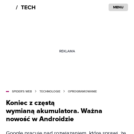
MENU
REKLAMA
SPIDER'S WEB
TECHNOLOGIE
OPROGRAMOWANIE
Koniec z częstą
wymianą akumulatora. Ważna
nowość w Androidzie
Google pracuje nad rozwiązaniem, które sprawi, że