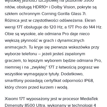
wysokiej jasności szczytowej na poziomie 3500
nitów, obsługą HDR10+ i Dolby Vision, pokryte są
szkłem ochronnym Corning Gorilla Glass 7i.
Różnica jest w częstotliwości odświeżania. Ekran
wersji 17T obsługuje do 120 Hz, a 17T Pro do 144 Hz.
Obie są wysokie, ale odmiana Pro daje nieco
większą płynność w grach i dynamicznych
animacjach. Tu kryje się pierwsza wskazówka przy
wyborze telefonu – jeżeli jesteś zapalonym
graczem, to lepszym wyborem będzie odmiana Pro,
niemniej i na „zwykłej” 17T z łatwością pograsz we
wszystkie wymagające tytuły. Dodatkowo,
smartfony posiadają certyfikat odporności IP68,
który chroni przed kurzem i wodą.
Xiaomi 17T wyposażony jest w procesor MediaTek
Dimensity 8500 Ultra, wykonany w technologii 4