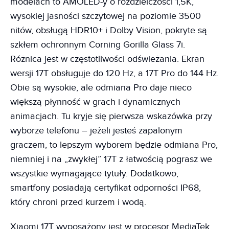
modelach to AMOLED-y o rozdzielczości 1,5K,
wysokiej jasności szczytowej na poziomie 3500
nitów, obsługą HDR10+ i Dolby Vision, pokryte są
szkłem ochronnym Corning Gorilla Glass 7i.
Różnica jest w częstotliwości odświeżania. Ekran
wersji 17T obsługuje do 120 Hz, a 17T Pro do 144 Hz.
Obie są wysokie, ale odmiana Pro daje nieco
większą płynność w grach i dynamicznych
animacjach. Tu kryje się pierwsza wskazówka przy
wyborze telefonu – jeżeli jesteś zapalonym
graczem, to lepszym wyborem będzie odmiana Pro,
niemniej i na „zwykłej” 17T z łatwością pograsz we
wszystkie wymagające tytuły. Dodatkowo,
smartfony posiadają certyfikat odporności IP68,
który chroni przed kurzem i wodą.
Xiaomi 17T wyposażony jest w procesor MediaTek