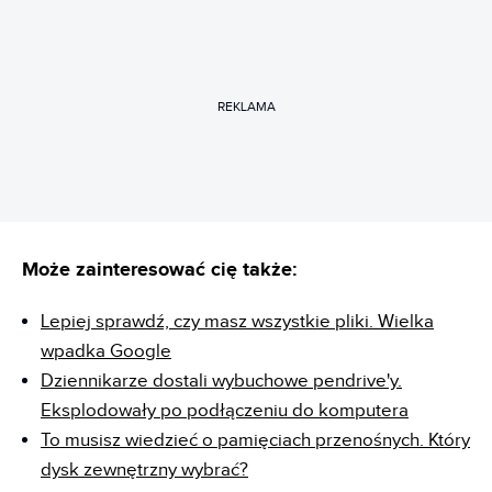
REKLAMA
Może zainteresować cię także:
Lepiej sprawdź, czy masz wszystkie pliki. Wielka
wpadka Google
Dziennikarze dostali wybuchowe pendrive'y.
Eksplodowały po podłączeniu do komputera
To musisz wiedzieć o pamięciach przenośnych. Który
dysk zewnętrzny wybrać?