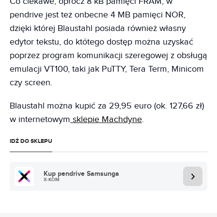
Co ciekawe, oprócz 8 kB pamięci FRAM, w
pendrive jest też onbecne 4 MB pamięci NOR,
dzięki której Blaustahl posiada również własny
edytor tekstu, do któtego dostęp można uzyskać
poprzez program komunikacji szeregowej z obsługą
emulacji VT100, taki jak PuTTY, Tera Term, Minicom
czy screen.
Blaustahl można kupić za 29,95 euro (ok. 127,66 zł)
w internetowym
sklepie Machdyne
.
IDŹ DO SKLEPU
Kup pendrive Samsunga
X-KOM