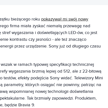
zątku bieżącego roku
pokazywał mi swój nowy
órego firma miała zyskać niemałą przewagę nad
ę stref wygaszania i doświetlających LED-ów, co jest
ie kontrastu czy jasności - ale też znacząco
e energii przez urządzenie. Sony już od długiego czasu
, wszak w ramach typowej specyfikacji technicznej
trefy wygaszania brzmią lepiej od 512, ale z 22-bitową
do testów, efekty podejścia Sony widać. Telewizory Mini
ją parametry, których osiągać nie powinny, patrząc na
prawą wspomnianej nowej technologii doświetlania
spektakularne. Tak brzmiały zapowiedzi. Produktem,
e, będzie Bravia 9.