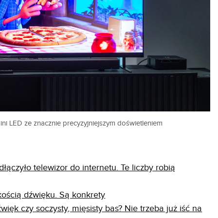
ini LED ze znacznie precyzyjniejszym doświetleniem
ączyło telewizor do internetu. Te liczby robią
kością dźwięku. Są konkrety
więk czy soczysty, mięsisty bas? Nie trzeba już iść na