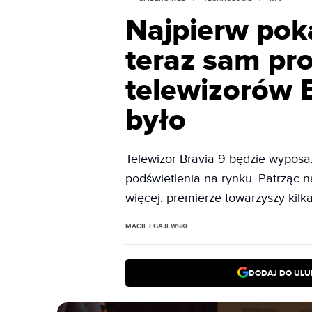
Najpierw poka
teraz sam pro
telewizorów B
było
Telewizor Bravia 9 będzie wypos
podświetlenia na rynku. Patrząc n
więcej, premierze towarzyszy kil
MACIEJ GAJEWSKI
DODAJ DO ULU