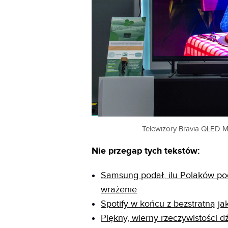
Telewizory Bravia QLED M
Nie przegap tych tekstów:
Samsung podał, ilu Polaków podł
wrażenie
Spotify w końcu z bezstratną ja
Piękny, wierny rzeczywistości dź