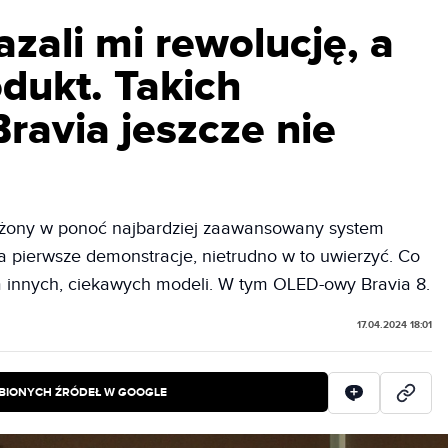
zali mi rewolucję, a
dukt. Takich
ravia jeszcze nie
ażony w ponoć najbardziej zaawansowany system
a pierwsze demonstracje, nietrudno w to uwierzyć. Co
ka innych, ciekawych modeli. W tym OLED-owy Bravia 8.
17.04.2024 18:01
BIONYCH ŹRÓDEŁ W GOOGLE