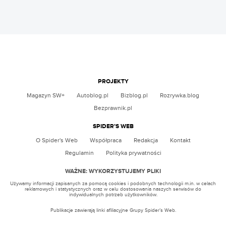
PROJEKTY
Magazyn SW+
Autoblog.pl
Bizblog.pl
Rozrywka.blog
Bezprawnik.pl
SPIDER’S WEB
O Spider's Web
Współpraca
Redakcja
Kontakt
Regulamin
Polityka prywatności
WAŻNE: WYKORZYSTUJEMY PLIKI
Używamy informacji zapisanych za pomocą cookies i podobnych technologii m.in. w celach
reklamowych i statystycznych oraz w celu dostosowania naszych serwisów do
indywidualnych potrzeb użytkowników.
Publikacje zawierają linki afiliacyjne Grupy Spider’s Web.