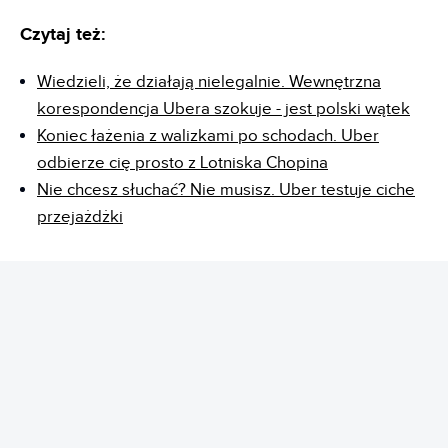
Czytaj też:
Wiedzieli, że działają nielegalnie. Wewnętrzna
korespondencja Ubera szokuje - jest polski wątek
Koniec łażenia z walizkami po schodach. Uber
odbierze cię prosto z Lotniska Chopina
Nie chcesz słuchać? Nie musisz. Uber testuje ciche
przejażdżki
REKLAMA