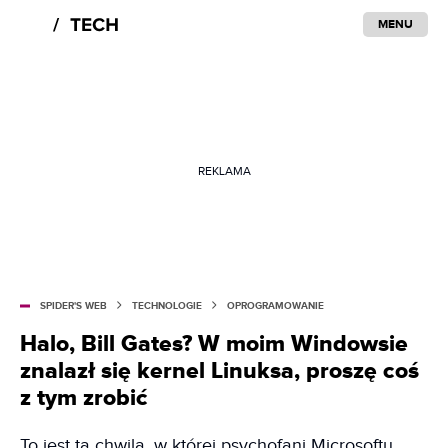
MENU
REKLAMA
SPIDER'S WEB
TECHNOLOGIE
OPROGRAMOWANIE
Halo, Bill Gates? W moim Windowsie
znalazł się kernel Linuksa, proszę coś
z tym zrobić
To jest ta chwila, w której psychofani Microsoftu