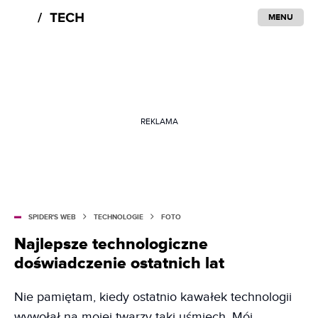
MENU
REKLAMA
SPIDER'S WEB
TECHNOLOGIE
FOTO
Najlepsze technologiczne
doświadczenie ostatnich lat
Nie pamiętam, kiedy ostatnio kawałek technologii
wywołał na mojej twarzy taki uśmiech. Mój