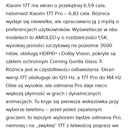
Xiaomi 17T ma ekran o przekątnej 6,59 cala,
natomiast Xiaomi 17T Pro – 6,83 cala. Różnica
wydaje się niewielka, ale opracowano ją z myślą o
preferencjach użytkowników. Wyświetlacze w obu
modelach to AMOLED-y o rozdzielczości 1,5K,
wysokiej jasności szczytowej na poziomie 3500
nitów, obsługą HDR10+ i Dolby Vision, pokryte są
szkłem ochronnym Corning Gorilla Glass 7i.
Różnica jest w częstotliwości odświeżania. Ekran
wersji 17T obsługuje do 120 Hz, a 17T Pro do 144 Hz.
Obie są wysokie, ale odmiana Pro daje nieco
większą płynność w grach i dynamicznych
animacjach. Tu kryje się pierwsza wskazówka przy
wyborze telefonu – jeżeli jesteś zapalonym
graczem, to lepszym wyborem będzie odmiana Pro,
niemniej i na „zwykłej” 17T z łatwością pograsz we