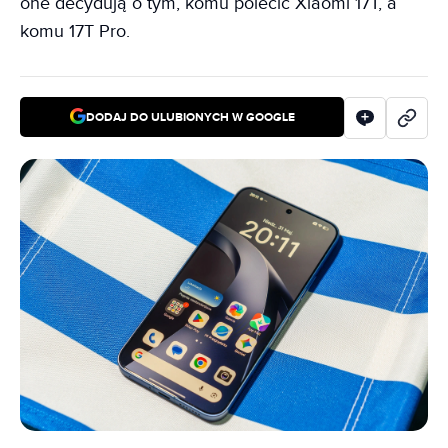
one decydują o tym, komu polecić Xiaomi 17T, a
komu 17T Pro.
DODAJ DO ULUBIONYCH W GOOGLE