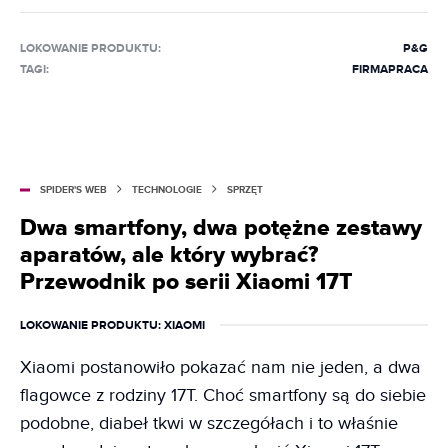
LOKOWANIE PRODUKTU
:
P&G
TAGI:
FIRMA
PRACA
SPIDER'S WEB
TECHNOLOGIE
SPRZĘT
Dwa smartfony, dwa potężne zestawy
aparatów, ale który wybrać?
Przewodnik po serii Xiaomi 17T
LOKOWANIE PRODUKTU
: XIAOMI
Xiaomi postanowiło pokazać nam nie jeden, a dwa
flagowce z rodziny 17T. Choć smartfony są do siebie
podobne, diabeł tkwi w szczegółach i to właśnie