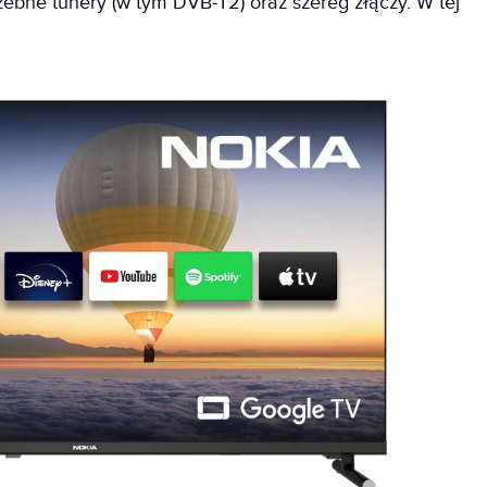
rzebne tunery (w tym DVB-T2) oraz szereg złączy. W tej