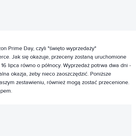
n Prime Day, czyli "święto wyprzedaży"
ce. Jak się okazuje, przeceny zostaną uruchomione
ą 16 lipca równo o północy. Wyprzedaż potrwa dwa dni -
ealna okazja, żeby nieco zaoszczędzić. Poniższe
 naszym zestawieniu, również mogą zostać przecenione.
upem.
REKLAMA