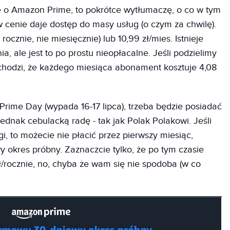
cie o Amazon Prime, to pokrótce wytłumaczę, o co w tym
w cenie daje dostęp do masy usług (o czym za chwilę).
 rocznie, nie miesięcznie) lub 10,99 zł/mies. Istnieje
, ale jest to po prostu nieopłacalne. Jeśli podzielimy
ychodzi, że każdego miesiąca abonament kosztuje 4,08
ime Day (wypada 16-17 lipca), trzeba będzie posiadać
nak cebulacką radę - tak jak Polak Polakowi. Jeśli
ugi, to możecie nie płacić przez pierwszy miesiąc,
okres próbny. Zaznaczcie tylko, że po tym czasie
zł/rocznie, no, chyba że wam się nie spodoba (w co