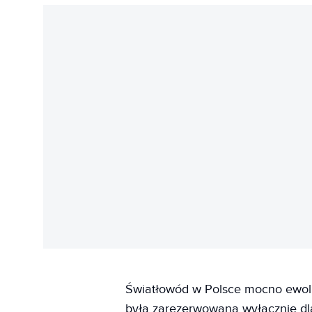
Światłowód w Polsce mocno ewoluo
była zarezerwowana wyłącznie dla