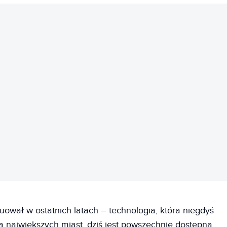
REKLAMA
wał w ostatnich latach – technologia, która niegdyś
 największych miast, dziś jest powszechnie dostępna.