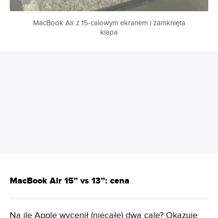
MacBook Air z 15-calowym ekranem i zamknięta
klapa
REKLAMA
MacBook Air 15” vs 13”: cena
Na ile Apple wycenił (niecałe) dwa cale? Okazuje