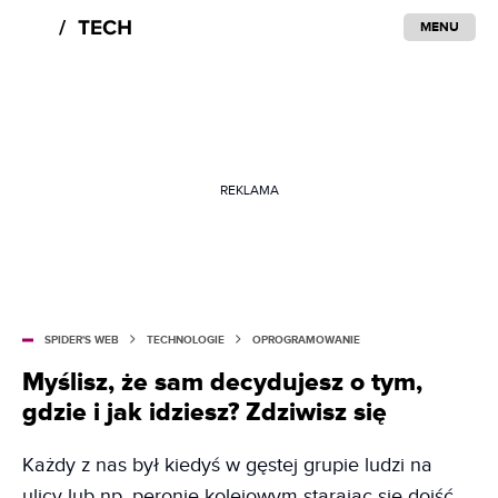
MENU
REKLAMA
SPIDER'S WEB
TECHNOLOGIE
OPROGRAMOWANIE
Myślisz, że sam decydujesz o tym,
gdzie i jak idziesz? Zdziwisz się
Każdy z nas był kiedyś w gęstej grupie ludzi na
ulicy lub np. peronie kolejowym starając się dojść