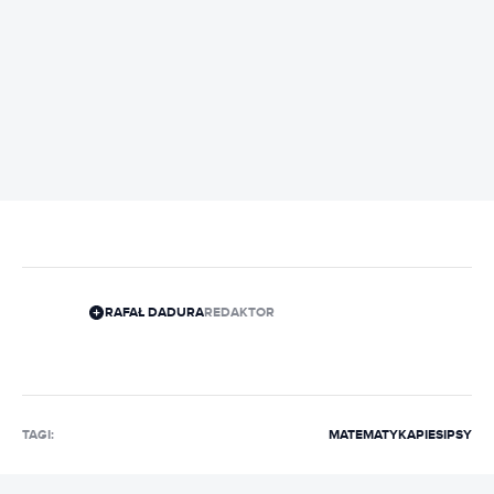
REKLAMA
RAFAŁ DADURA
REDAKTOR
TAGI:
MATEMATYKA
PIESI
PSY