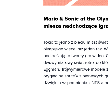
Mario & Sonic at the O
miesza nadchodzące igrzy
Tokio to jedno z pięciu miast świa
olimpijskie więcej niż jeden raz
podkreślają to twórcy gry wideo.
dwuwymiarowy świat retro, do któr
Eggman. Trójwymiarowe modele zn
oryginalne sprite’y z pierwszych 
dźwięk, a wspomnienia z NES-a o