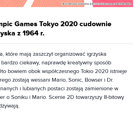
lympic Games Tokyo 2020 cudownie
ska z 1964 r.
ta, które mają zaszczyt organizować igrzyska
. W bardzo ciekawy, naprawdę kreatywny sposób
 Oto bowiem obok współczesnego Tokio 2020 istnieje
ego zostają wessani Mario, Sonic, Bowser i Dr.
anych i lubianych postaci zostają zamienione w
gier o Soniku i Mario. Scenie 2D towarzyszy 8-bitowy
dżywają.