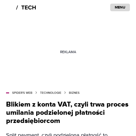
MENU
REKLAMA
SPIDER'S WEB
TECHNOLOGIE
BIZNES
Blikiem z konta VAT, czyli trwa proces
umilania podzielonej płatności
przedsiębiorcom
Split payment, czyli podzielona płatność to