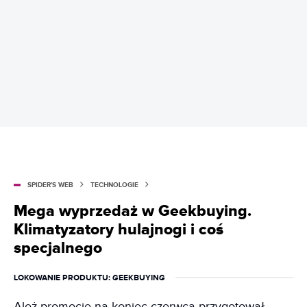
SPIDER'S WEB
TECHNOLOGIE
Mega wyprzedaż w Geekbuying.
Klimatyzatory hulajnogi i coś
specjalnego
LOKOWANIE PRODUKTU
: GEEKBUYING
Ależ promocję na koniec czerwca przygotował