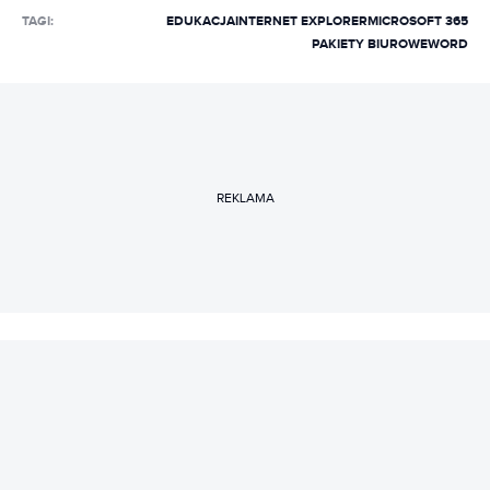
TAGI:
EDUKACJA
INTERNET EXPLORER
MICROSOFT 365
PAKIETY BIUROWE
WORD
REKLAMA