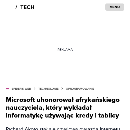
MENU
REKLAMA
SPIDER'S WEB
TECHNOLOGIE
OPROGRAMOWANIE
Microsoft uhonorował afrykańskiego
nauczyciela, który wykładał
informatykę używając kredy i tablicy
Richard Akoto stał się chwilową gwiazdą Internetu