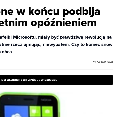
ne w końcu podbija
letnim opóźnieniem
felki Microsoftu, miały być prawdziwą rewolucją na
katnie rzecz ujmując, niewypałem. Czy to koniec snów
końca.
02.04.2013 16:41
 DO ULUBIONYCH ŹRÓDEŁ W GOOGLE