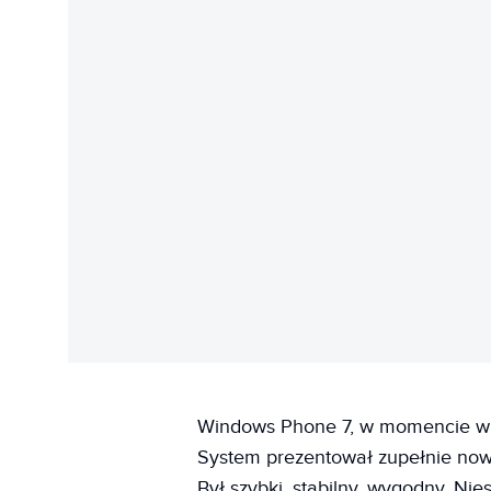
Windows Phone 7, w momencie w k
System prezentował zupełnie nowy
Był szybki, stabilny, wygodny. Ni