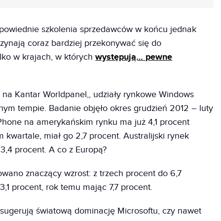
odpowiednie szkolenia sprzedawców w końcu jednak
zynają coraz bardziej przekonywać się do
ylko w krajach, w których
występują… pewne
na Kantar Worldpanel,, udziały rynkowe Windows
ym tempie. Badanie objęło okres grudzień 2012 – luty
s Phone na amerykańskim rynku ma już 4,1 procent
kwartale, miał go 2,7 procent. Australijski rynek
 3,4 procent. A co z Europą?
owano znaczący wzrost: z trzech procent do 6,7
,1 procent, rok temu mając 7,7 procent.
re sugerują światową dominację Microsoftu, czy nawet