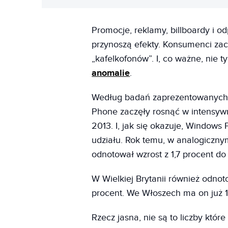
Promocje, reklamy, billboardy i 
przynoszą efekty. Konsumenci zac
„kafelkofonów”. I, co ważne, nie t
anomalie
.
Według badań zaprezentowanych 
Phone zaczęły rosnąć w intensywn
2013. I, jak się okazuje, Window
udziału. Rok temu, w analogicznym 
odnotował wzrost z 1,7 procent do
W Wielkiej Brytanii również odnot
procent. We Włoszech ma on już 13
Rzecz jasna, nie są to liczby któ