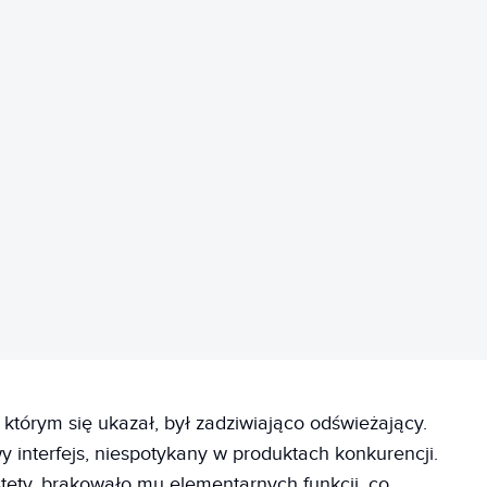
REKLAMA
tórym się ukazał, był zadziwiająco odświeżający.
 interfejs, niespotykany w produktach konkurencji.
estety, brakowało mu elementarnych funkcji, co