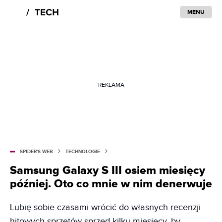
MENU
REKLAMA
SPIDER'S WEB
TECHNOLOGIE
Samsung Galaxy S III osiem miesięcy
później. Oto co mnie w nim denerwuje
Lubię sobie czasami wrócić do własnych recenzji
hitowych sprzętów sprzed kilku miesięcy, by