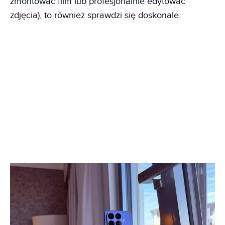
zmontować film lub profesjonalnie edytować
zdjęcia), to również sprawdzi się doskonale.