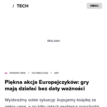
MENU
REKLAMA
SPIDER'S WEB
TECHNOLOGIE
GRY
Piękna akcja Europejczyków: gry
mają działać bez daty ważności
Wyobraźmy sobie sytuację: kupujemy książkę za
pełną cenę, a po kilku latach wydawca przychodzi