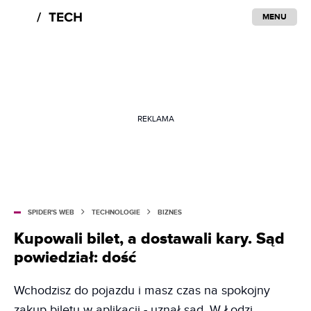
MENU
REKLAMA
SPIDER'S WEB
TECHNOLOGIE
BIZNES
Kupowali bilet, a dostawali kary. Sąd
powiedział: dość
Wchodzisz do pojazdu i masz czas na spokojny
zakup biletu w aplikacji - uznał sąd. W Łodzi