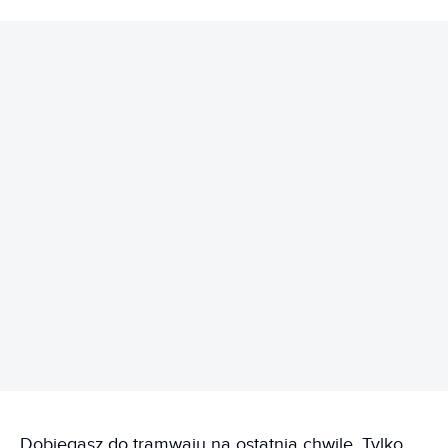
REKLAMA
Dobiegasz do tramwaju na ostatnią chwilę. Tylko