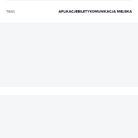
TAGI:
APLIKACJE
BILETY
KOMUNIKACJA MIEJSKA
REKLAMA