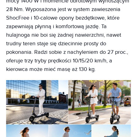
mocy 1400 W i momencie obrotowym wynoszącym
28 Nm. Wyposażona jest w system zawieszenia
ShocFree i 10-calowe opony bezdętkowe, które
zapewniają płynną i komfortową jazdę. Ta
hulajnoga nie boi się żadnej nawierzchni, nawet
trudny teren staje się dziecinnie prosty do
pokonania. Radzi sobie z nachyleniem do 27 proc.,
oferuje trzy tryby prędkości 10/15/20 km/h, a
kierowca może mieć masę aż 130 kg.