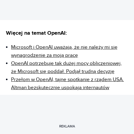
Więcej na temat OpenAI:
Microsoft i OpenAI uważają, że nie należy mi się
wynagrodzenie za moją pracę
OpenAI potrzebuje tak dużej mocy obliczeniowej,
że Microsoft się poddał. Podjął trudną decyzję
Przełom w OpenAI, tajne spotkanie z rządem USA.
Altman bezskutecznie uspokaja internautów
REKLAMA