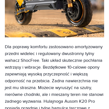
Dla poprawy komfortu zastosowano amortyzowany
przedni widelec i regulowany dwustronny tylny
wahacz ShocFree. Taki układ skutecznie pochłania
wstrząsy i wibracje. Bezdętkowe 10-calowe opony
zapewniają wysoką przyczepność i większą
odporność na przebicia. Żadna nawierzchnia nie
jest mu straszna. Możecie wyruszyć na szutry,
nierówne chodniki, ale i mieszany teren nie stanowi
żadnego wyzwania. Hulajnoga Ausom K20 Pro
posiada przednie i tylne hamulce tarczowe z