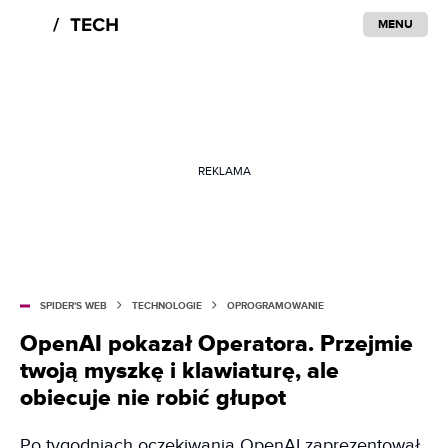
MENU
REKLAMA
SPIDER'S WEB
TECHNOLOGIE
OPROGRAMOWANIE
OpenAI pokazał Operatora. Przejmie
twoją myszkę i klawiaturę, ale
obiecuje nie robić głupot
Po tygodniach oczekiwania OpenAI zaprezentował