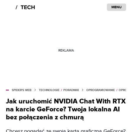
MENU
REKLAMA
SPIDER'S WEB
TECHNOLOGIE
/
PORADNIKI
OPROGRAMOWANIE
/
OPROGRA
Jak uruchomić NVIDIA Chat With RTX
na karcie GeForce? Twoja lokalna AI
bez połączenia z chmurą
Chcesz pogadać ze swoją kartą graficzną GeForce?