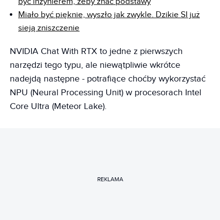
być inżynierem, żeby znać podstawy
Miało być pięknie, wyszło jak zwykle. Dzikie SI już
sieją zniszczenie
NVIDIA Chat With RTX to jedne z pierwszych
narzędzi tego typu, ale niewątpliwie wkrótce
nadejdą następne - potrafiące choćby wykorzystać
NPU (Neural Processing Unit) w procesorach Intel
Core Ultra (Meteor Lake).
REKLAMA