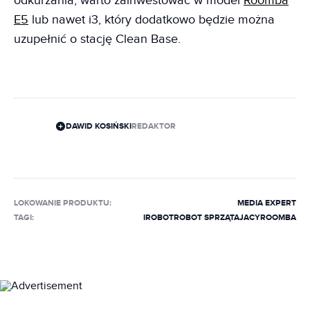
odkurzania, warto zainwestować w model
Roomba
E5
lub nawet i3, który dodatkowo będzie można
uzupełnić o stację Clean Base.
DAWID KOSIŃSKI
REDAKTOR
LOKOWANIE PRODUKTU
:
MEDIA EXPERT
TAGI:
IROBOT
ROBOT SPRZĄTAJACY
ROOMBA