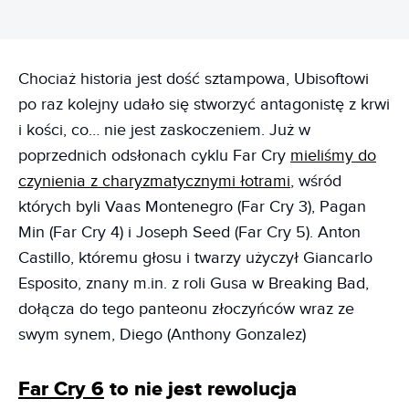
Chociaż historia jest dość sztampowa, Ubisoftowi
po raz kolejny udało się stworzyć antagonistę z krwi
i kości, co… nie jest zaskoczeniem. Już w
poprzednich odsłonach cyklu Far Cry
mieliśmy do
czynienia z charyzmatycznymi łotrami
, wśród
których byli Vaas Montenegro (Far Cry 3), Pagan
Min (Far Cry 4) i Joseph Seed (Far Cry 5). Anton
Castillo, któremu głosu i twarzy użyczył Giancarlo
Esposito, znany m.in. z roli Gusa w Breaking Bad,
dołącza do tego panteonu złoczyńców wraz ze
swym synem, Diego (Anthony Gonzalez)
Far Cry 6
to nie jest rewolucja