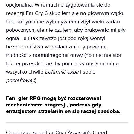
opcjonalna. W ramach przygotowania się do
recenzji Far Cry 6 skupiłem się na głównym wątku
fabularnym i nie wykonywałem zbyt wielu zadań
pobocznych, ale nie czułem, aby brakowało mi siły
ognia - a i tak zawsze jest pod ręką wentyl
bezpieczeństwa w postaci zmiany poziomu
trudności z normalnego na łatwy (no i nic nie stoi
też na przeszkodzie, by pomiędzy misjami mimo
wszystko chwilę
pofarmić expa
i sobie
pocraftować
).
Fani gier RPG mogą być rozczarowani
mechanizmem progresji, podczas gdy
entuzjastom strzelanin on się raczej spodoba.
Chociaż za serie Far Cry i Assassin’s Creed