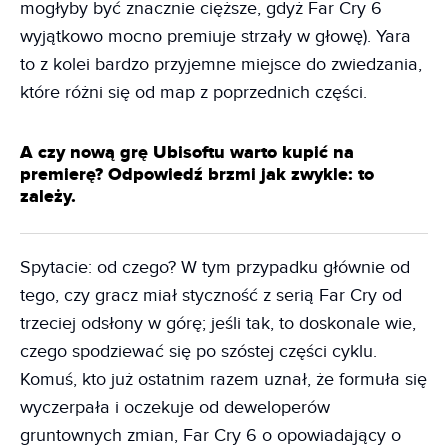
mogłyby być znacznie cięższe, gdyż Far Cry 6
wyjątkowo mocno premiuje strzały w głowę). Yara
to z kolei bardzo przyjemne miejsce do zwiedzania,
które różni się od map z poprzednich części.
A czy nową grę Ubisoftu warto kupić na
premierę? Odpowiedź brzmi jak zwykle: to
zależy.
Spytacie: od czego? W tym przypadku głównie od
tego, czy gracz miał styczność z serią Far Cry od
trzeciej odsłony w górę; jeśli tak, to doskonale wie,
czego spodziewać się po szóstej części cyklu.
Komuś, kto już ostatnim razem uznał, że formuła się
wyczerpała i oczekuje od deweloperów
gruntownych zmian, Far Cry 6 o opowiadający o