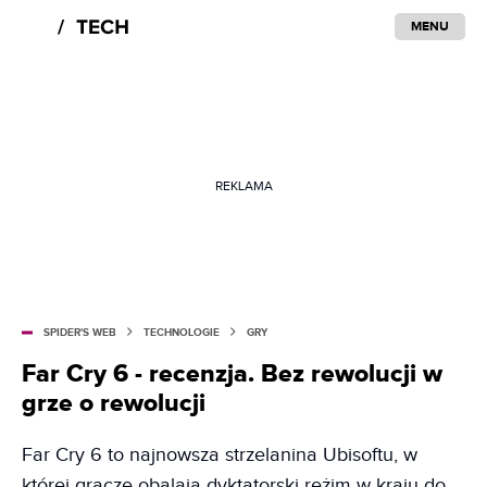
MENU
REKLAMA
SPIDER'S WEB
TECHNOLOGIE
GRY
Far Cry 6 - recenzja. Bez rewolucji w
grze o rewolucji
Far Cry 6 to najnowsza strzelanina Ubisoftu, w
której gracze obalają dyktatorski reżim w kraju do