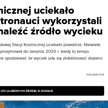
micznej uciekało
tronauci wykorzystali
naleźć źródło wycieku
owej Stacji Kosmicznej uciekało powietrze. Niewiele,
e przejmował do sierpnia 2020 r. kiedy to tempo
nie spodziewał, że wyciek uda się zlokalizować dopiero
21.10.2020 11:34
 DO ULUBIONYCH ŹRÓDEŁ W GOOGLE