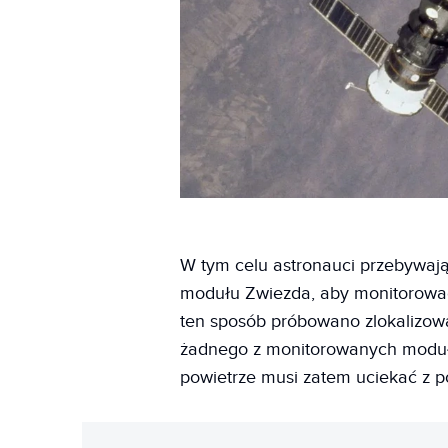
W tym celu astronauci przebywając
modułu Zwiezda, aby monitorować
ten sposób próbowano zlokalizować
żadnego z monitorowanych modułó
powietrze musi zatem uciekać z p