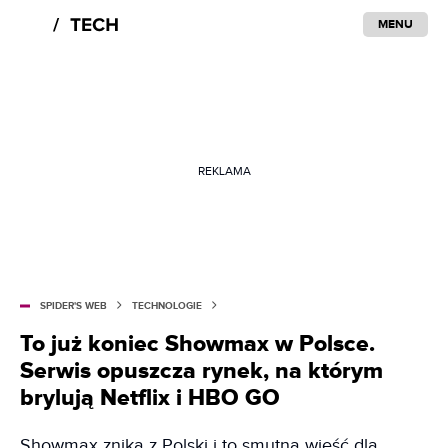
MENU
REKLAMA
SPIDER'S WEB
TECHNOLOGIE
To już koniec Showmax w Polsce.
Serwis opuszcza rynek, na którym
brylują Netflix i HBO GO
Showmax znika z Polski i to smutna wieść dla