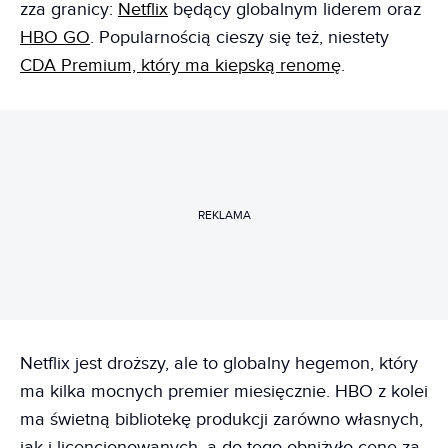
zza granicy:
Netflix
będący globalnym liderem oraz
HBO GO
. Popularnością cieszy się też, niestety
CDA Premium, który ma kiepską renomę
.
REKLAMA
Netflix jest droższy, ale to globalny hegemon, który
ma kilka mocnych premier miesięcznie. HBO z kolei
ma świetną bibliotekę produkcji zarówno własnych,
jak i licencjonowanych, a do tego obniżyło cenę za