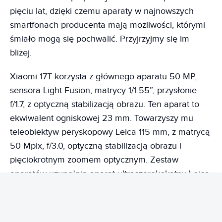
pięciu lat, dzięki czemu aparaty w najnowszych
smartfonach producenta mają możliwości, którymi
śmiało mogą się pochwalić. Przyjrzyjmy się im
bliżej.
Xiaomi 17T korzysta z głównego aparatu 50 MP,
sensora Light Fusion, matrycy 1/1.55”, przysłonie
f/1.7, z optyczną stabilizacją obrazu. Ten aparat to
ekwiwalent ogniskowej 23 mm. Towarzyszy mu
teleobiektyw peryskopowy Leica 115 mm, z matrycą
50 Mpix, f/3.0, optyczną stabilizacją obrazu i
pięciokrotnym zoomem optycznym. Zestaw
aparatów uzupełnia aparat ultraszerokokątny Leica
15 mm z matrycą 12 MP.
Xiaomi 17T Pro również korzysta z głównego