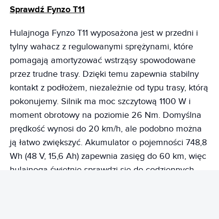
Sprawdź Fynzo T11
Hulajnoga Fynzo T11 wyposażona jest w przedni i
tylny wahacz z regulowanymi sprężynami, które
pomagają amortyzować wstrząsy spowodowane
przez trudne trasy. Dzięki temu zapewnia stabilny
kontakt z podłożem, niezależnie od typu trasy, którą
pokonujemy. Silnik ma moc szczytową 1100 W i
moment obrotowy na poziomie 26 Nm. Domyślna
prędkość wynosi do 20 km/h, ale podobno można
ją łatwo zwiększyć. Akumulator o pojemności 748,8
Wh (48 V, 15,6 Ah) zapewnia zasięg do 60 km, więc
hulajnoga świetnie sprawdzi się do codziennych
dojazdów do pracy czy szkoły.