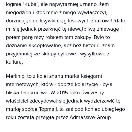
loginie "Kuba", ale najwyraźniej uznano, żem
niegodzien i ktoś mnie z niego wywłaszczył,
dorzucając do ksywki ciąg losowych znaków. Udało
mi się jednak przełknąć tę niewątpliwą zniewagę i
potem parę razy robiłem tam zakupy. Było to
doznanie akceptowalne, acz bez histerii - znam
przyjemniejsze sklepy cyfrowe i wysyłkowe z
kulturą.
Merlin.pl to z kolei znana marka księgarni
internetowych, która - dobrze kojarzycie - była
bliska bankructwa. W 2015 roku ówczesny
właściciel zdecydował się jednak
wydzierżawić tę
markę spółce Topmall
, ta zaś pod koniec ubiegłego
roku została przejęta przez Admassive Group.