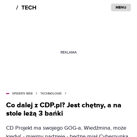
MENU
REKLAMA
SPIDER'S WEB
TECHNOLOGIE
Co dalej z CDP.pl? Jest chętny, a na
stole leżą 3 bańki
CD Projekt ma swojego GOG-a, Wiedźmina, może
kiedyś - miejmy nadzieję - będzie miał Cyberpunka