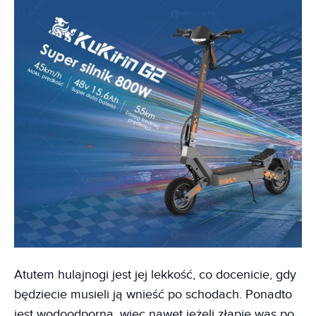
Atutem hulajnogi jest jej lekkość, co docenicie, gdy
będziecie musieli ją wnieść po schodach. Ponadto
jest wodoodporna, więc nawet jeżeli złapie was po