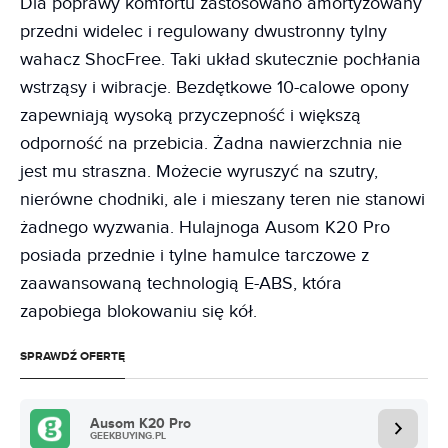
Dla poprawy komfortu zastosowano amortyzowany
przedni widelec i regulowany dwustronny tylny
wahacz ShocFree. Taki układ skutecznie pochłania
wstrząsy i wibracje. Bezdętkowe 10-calowe opony
zapewniają wysoką przyczepność i większą
odporność na przebicia. Żadna nawierzchnia nie
jest mu straszna. Możecie wyruszyć na szutry,
nierówne chodniki, ale i mieszany teren nie stanowi
żadnego wyzwania. Hulajnoga Ausom K20 Pro
posiada przednie i tylne hamulce tarczowe z
zaawansowaną technologią E-ABS, która
zapobiega blokowaniu się kół.
SPRAWDŹ OFERTĘ
Ausom K20 Pro
GEEKBUYING.PL