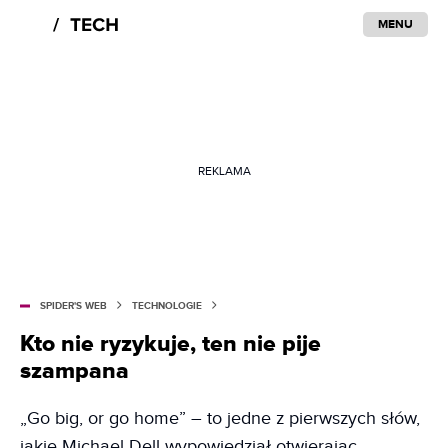
MENU
REKLAMA
SPIDER'S WEB
TECHNOLOGIE
Kto nie ryzykuje, ten nie pije
szampana
„Go big, or go home” – to jedne z pierwszych słów,
jakie Michael Dell wypowiedział otwierając