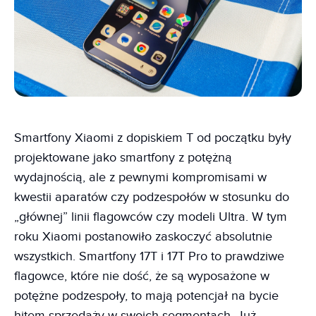
Smartfony Xiaomi z dopiskiem T od początku były
projektowane jako smartfony z potężną
wydajnością, ale z pewnymi kompromisami w
kwestii aparatów czy podzespołów w stosunku do
„głównej” linii flagowców czy modeli Ultra. W tym
roku Xiaomi postanowiło zaskoczyć absolutnie
wszystkich. Smartfony 17T i 17T Pro to prawdziwe
flagowce, które nie dość, że są wyposażone w
potężne podzespoły, to mają potencjał na bycie
hitem sprzedaży w swoich segmentach. Już