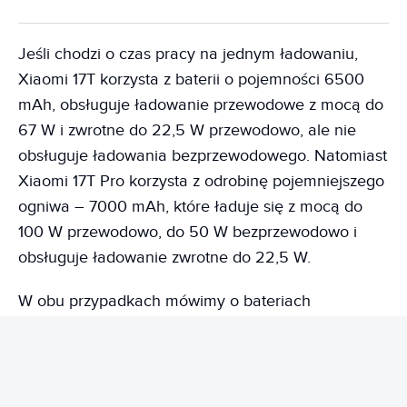
Jeśli chodzi o czas pracy na jednym ładowaniu,
Xiaomi 17T korzysta z baterii o pojemności 6500
mAh, obsługuje ładowanie przewodowe z mocą do
67 W i zwrotne do 22,5 W przewodowo, ale nie
obsługuje ładowania bezprzewodowego. Natomiast
Xiaomi 17T Pro korzysta z odrobinę pojemniejszego
ogniwa – 7000 mAh, które ładuje się z mocą do
100 W przewodowo, do 50 W bezprzewodowo i
obsługuje ładowanie zwrotne do 22,5 W.
W obu przypadkach mówimy o bateriach
krzemowo-węglowych o bardzo dużych
pojemnościach, które zapewniają energię do
dwóch dni wymagającej pracy. Jeżeli lubisz
ładować indukcyjnie, to 17T Pro będzie lepszym